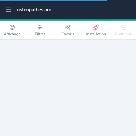
osteopathes.pro
Affichage
Filtres
Favoris
Installation
Contribuer
Château-Thierry
Détails
02400
15204 habitants
Débloquer les informations
Ostéopathes à Château-Thierry
xxxx
habitants/ostéo
Avec toi, la densité passe à
xxxx
Si on rajoute les villes à moins de 5km cela donne
xxxx
Avec les villes à moins de 10km cela donne
xxxx
Connectez-vous pour voir les annonces d'ostéopathes à
proximité.