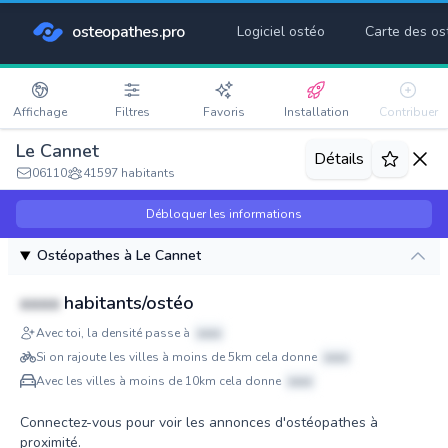
osteopathes.pro
Logiciel ostéo
Carte des os
Affichage
Filtres
Favoris
Installation
Contribuer
Le Cannet
Détails
06110
41597 habitants
Débloquer les informations
Ostéopathes à Le Cannet
xxxx
habitants/ostéo
Avec toi, la densité passe à
xxxx
Si on rajoute les villes à moins de 5km cela donne
xxxx
Avec les villes à moins de 10km cela donne
xxxx
Connectez-vous pour voir les annonces d'ostéopathes à
proximité.