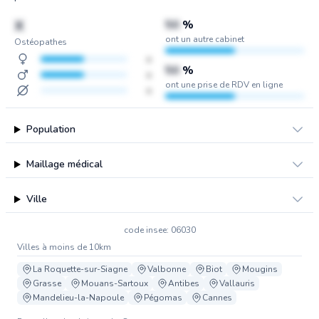
X
50
%
ont un autre cabinet
Ostéopathes
x
50
%
x
ont une prise de RDV en ligne
x
Population
Maillage médical
Ville
code insee: 06030
Villes à moins de 10km
La Roquette-sur-Siagne
Valbonne
Biot
Mougins
Grasse
Mouans-Sartoux
Antibes
Vallauris
Mandelieu-la-Napoule
Pégomas
Cannes