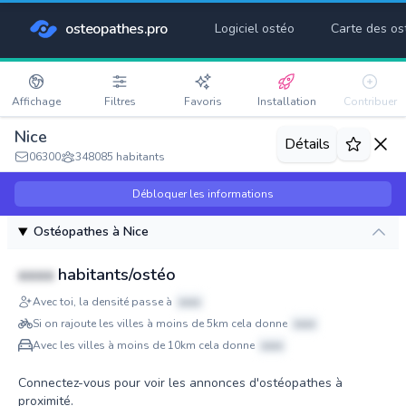
osteopathes.pro
Logiciel ostéo
Carte des os
Affichage
Filtres
Favoris
Installation
Contribuer
Nice
Détails
06300
348085 habitants
Débloquer les informations
Ostéopathes à Nice
xxxx
habitants/ostéo
Avec toi, la densité passe à
xxxx
Si on rajoute les villes à moins de 5km cela donne
xxxx
Avec les villes à moins de 10km cela donne
xxxx
Connectez-vous pour voir les annonces d'ostéopathes à
proximité.