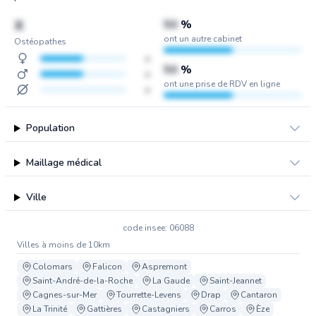
X
50
%
ont un autre cabinet
Ostéopathes
x
50
%
x
ont une prise de RDV en ligne
x
Population
Maillage médical
Ville
code insee: 06088
Villes à moins de 10km
Colomars
Falicon
Aspremont
Saint-André-de-la-Roche
La Gaude
Saint-Jeannet
Cagnes-sur-Mer
Tourrette-Levens
Drap
Cantaron
La Trinité
Gattières
Castagniers
Carros
Èze