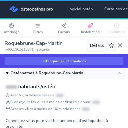
osteopathes.pro
Logiciel ostéo
Carte des os
Affichage
Filtres
Favoris
Installation
Contribuer
Roquebrune-Cap-Martin
Détails
06190
12371 habitants
Débloquer les informations
Ostéopathes à Roquebrune-Cap-Martin
xxxx
habitants/ostéo
Avec toi, la densité passe à
xxxx
Si on rajoute les villes à moins de 5km cela donne
xxxx
Avec les villes à moins de 10km cela donne
xxxx
Connectez-vous pour voir les annonces d'ostéopathes à
proximité.