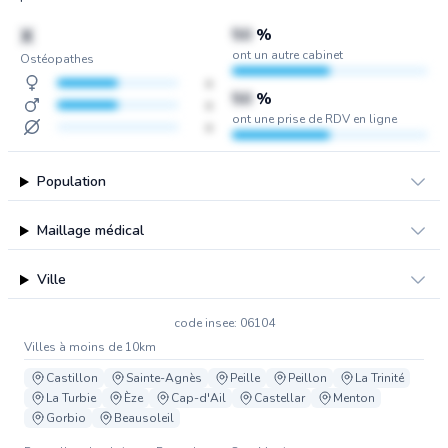
X
50
%
ont un autre cabinet
Ostéopathes
x
50
%
x
ont une prise de RDV en ligne
x
Population
Maillage médical
Ville
code insee: 06104
Villes à moins de 10km
Castillon
Sainte-Agnès
Peille
Peillon
La Trinité
La Turbie
Èze
Cap-d'Ail
Castellar
Menton
Gorbio
Beausoleil