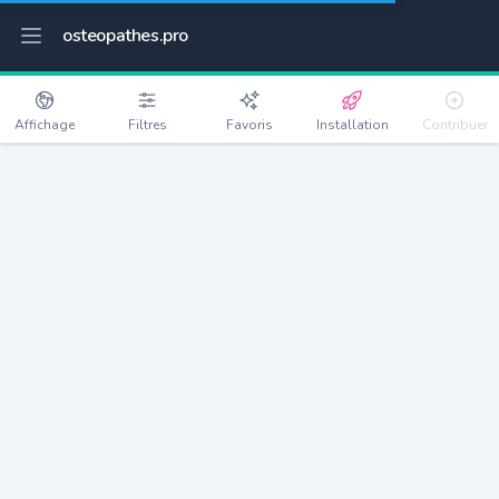
osteopathes.pro
Affichage
Filtres
Favoris
Installation
Contribuer
Aubenas
Détails
07200
12360 habitants
Débloquer les informations
Ostéopathes à Aubenas
xxxx
habitants/ostéo
Avec toi, la densité passe à
xxxx
Si on rajoute les villes à moins de 5km cela donne
xxxx
Avec les villes à moins de 10km cela donne
xxxx
Connectez-vous pour voir les annonces d'ostéopathes à
proximité.