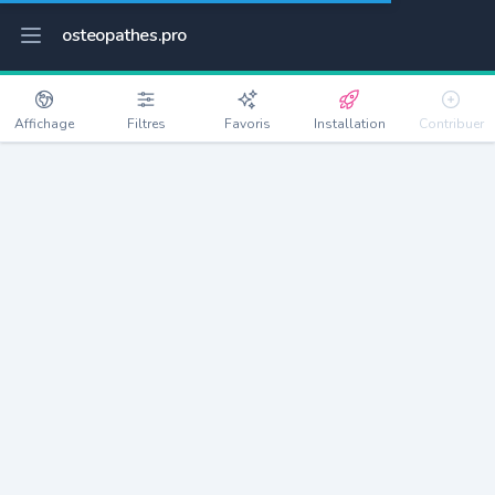
osteopathes.pro
Affichage
Filtres
Favoris
Installation
Contribuer
Sainte-Savine
Détails
10300
10515 habitants
Débloquer les informations
Ostéopathes à Sainte-Savine
xxxx
habitants/ostéo
Avec toi, la densité passe à
xxxx
Si on rajoute les villes à moins de 5km cela donne
xxxx
Avec les villes à moins de 10km cela donne
xxxx
Connectez-vous pour voir les annonces d'ostéopathes à
proximité.