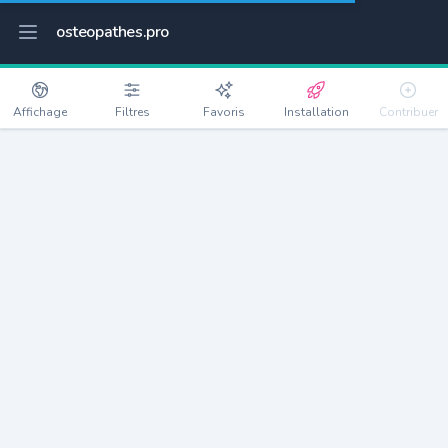
osteopathes.pro
Affichage
Filtres
Favoris
Installation
Contribuer
Castelnaudary
Détails
11400
12448 habitants
Débloquer les informations
Ostéopathes à Castelnaudary
xxxx
habitants/ostéo
Avec toi, la densité passe à
xxxx
Si on rajoute les villes à moins de 5km cela donne
xxxx
Avec les villes à moins de 10km cela donne
xxxx
Connectez-vous pour voir les annonces d'ostéopathes à
proximité.