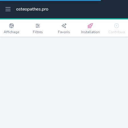
osteopathes.pro
Affichage
Filtres
Favoris
Installation
Contribuer
Arles
Détails
13280
50415 habitants
Débloquer les informations
Ostéopathes à Arles
xxxx
habitants/ostéo
Avec toi, la densité passe à
xxxx
Si on rajoute les villes à moins de 5km cela donne
xxxx
Avec les villes à moins de 10km cela donne
xxxx
Connectez-vous pour voir les annonces d'ostéopathes à
proximité.