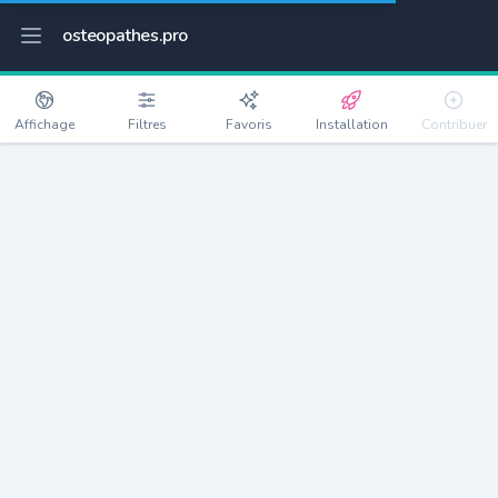
osteopathes.pro
Affichage
Filtres
Favoris
Installation
Contribuer
Les Pennes-Mirabeau
Détails
13170
22161 habitants
Débloquer les informations
Ostéopathes à Les Pennes-Mirabeau
xxxx
habitants/ostéo
Avec toi, la densité passe à
xxxx
Si on rajoute les villes à moins de 5km cela donne
xxxx
Avec les villes à moins de 10km cela donne
xxxx
Connectez-vous pour voir les annonces d'ostéopathes à
proximité.