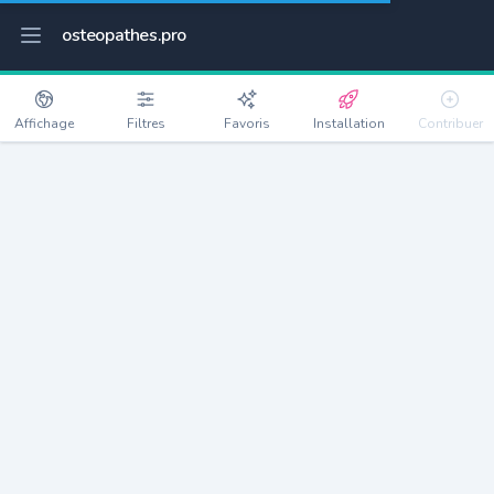
osteopathes.pro
Affichage
Filtres
Favoris
Installation
Contribuer
Lisieux
Détails
14100
19807 habitants
Débloquer les informations
Ostéopathes à Lisieux
xxxx
habitants/ostéo
Avec toi, la densité passe à
xxxx
Si on rajoute les villes à moins de 5km cela donne
xxxx
Avec les villes à moins de 10km cela donne
xxxx
Connectez-vous pour voir les annonces d'ostéopathes à
proximité.