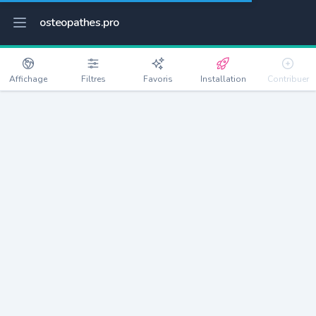
osteopathes.pro
Affichage
Filtres
Favoris
Installation
Contribuer
Dijon
Détails
21000
159346 habitants
Débloquer les informations
Ostéopathes à Dijon
xxxx
habitants/ostéo
Avec toi, la densité passe à
xxxx
Si on rajoute les villes à moins de 5km cela donne
xxxx
Avec les villes à moins de 10km cela donne
xxxx
Connectez-vous pour voir les annonces d'ostéopathes à
proximité.