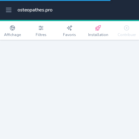
osteopathes.pro
Affichage
Filtres
Favoris
Installation
Contribuer
Dinan
Détails
22100
14675 habitants
Débloquer les informations
Ostéopathes à Dinan
xxxx
habitants/ostéo
Avec toi, la densité passe à
xxxx
Si on rajoute les villes à moins de 5km cela donne
xxxx
Avec les villes à moins de 10km cela donne
xxxx
Connectez-vous pour voir les annonces d'ostéopathes à
proximité.