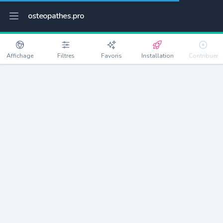
osteopathes.pro
Affichage
Filtres
Favoris
Installation
Contribuer
Ajaccio
Détails
20167
73822 habitants
Débloquer les informations
Ostéopathes à Ajaccio
xxxx
habitants/ostéo
Avec toi, la densité passe à
xxxx
Si on rajoute les villes à moins de 5km cela donne
xxxx
Avec les villes à moins de 10km cela donne
xxxx
Connectez-vous pour voir les annonces d'ostéopathes à
proximité.