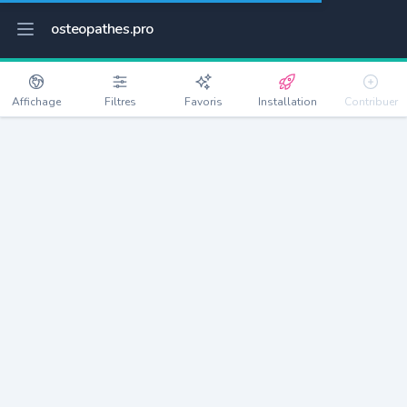
osteopathes.pro
Affichage
Filtres
Favoris
Installation
Contribuer
Balma
Détails
31130
17385 habitants
Débloquer les informations
Ostéopathes à Balma
xxxx
habitants/ostéo
Avec toi, la densité passe à
xxxx
Si on rajoute les villes à moins de 5km cela donne
xxxx
Avec les villes à moins de 10km cela donne
xxxx
Connectez-vous pour voir les annonces d'ostéopathes à
proximité.