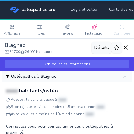
osteopathes.pro
Logiciel ostéo
Carte des os
Affichage
Filtres
Favoris
Installation
Contribuer
Blagnac
Détails
31700
26466 habitants
Débloquer les informations
Ostéopathes à Blagnac
xxxx
habitants/ostéo
Avec toi, la densité passe à
xxxx
Si on rajoute les villes à moins de 5km cela donne
xxxx
Avec les villes à moins de 10km cela donne
xxxx
Connectez-vous pour voir les annonces d'ostéopathes à
proximité.