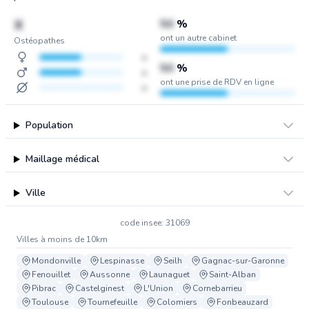
X
50
%
ont un autre cabinet
Ostéopathes
x
50
%
x
ont une prise de RDV en ligne
x
Population
Maillage médical
Ville
code insee: 31069
Villes à moins de 10km
Mondonville
Lespinasse
Seilh
Gagnac-sur-Garonne
Fenouillet
Aussonne
Launaguet
Saint-Alban
Pibrac
Castelginest
L'Union
Cornebarrieu
Toulouse
Tournefeuille
Colomiers
Fonbeauzard