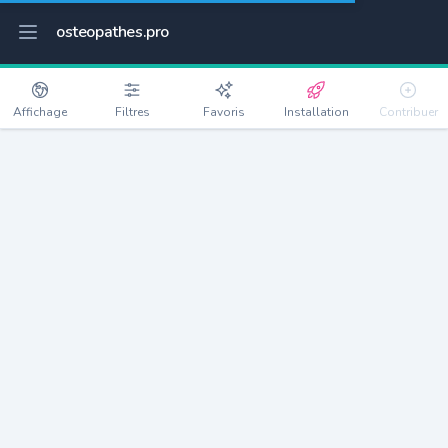
osteopathes.pro
Affichage
Filtres
Favoris
Installation
Contribuer
Castelginest
Détails
31780
10876 habitants
Débloquer les informations
Ostéopathes à Castelginest
xxxx
habitants/ostéo
Avec toi, la densité passe à
xxxx
Si on rajoute les villes à moins de 5km cela donne
xxxx
Avec les villes à moins de 10km cela donne
xxxx
Connectez-vous pour voir les annonces d'ostéopathes à
proximité.