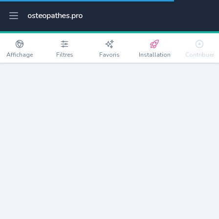
osteopathes.pro
Affichage
Filtres
Favoris
Installation
Contribuer
Colomiers
Détails
31770
40159 habitants
Débloquer les informations
Ostéopathes à Colomiers
xxxx
habitants/ostéo
Avec toi, la densité passe à
xxxx
Si on rajoute les villes à moins de 5km cela donne
xxxx
Avec les villes à moins de 10km cela donne
xxxx
Connectez-vous pour voir les annonces d'ostéopathes à
proximité.