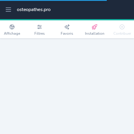
osteopathes.pro
Affichage
Filtres
Favoris
Installation
Contribuer
Lormont
Détails
33310
23291 habitants
Débloquer les informations
Ostéopathes à Lormont
xxxx
habitants/ostéo
Avec toi, la densité passe à
xxxx
Si on rajoute les villes à moins de 5km cela donne
xxxx
Avec les villes à moins de 10km cela donne
xxxx
Connectez-vous pour voir les annonces d'ostéopathes à
proximité.