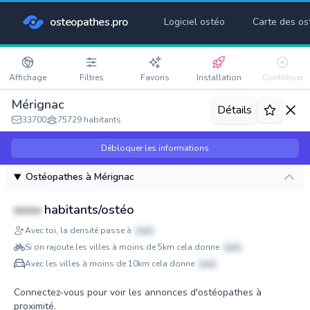
osteopathes.pro
Logiciel ostéo
Carte des os
Affichage
Filtres
Favoris
Installation
Contribuer
Mérignac
Détails
33700
75729 habitants
Débloquer les informations
Ostéopathes à Mérignac
xxxx
habitants/ostéo
Avec toi, la densité passe à
xxxx
Si on rajoute les villes à moins de 5km cela donne
xxxx
Avec les villes à moins de 10km cela donne
xxxx
Connectez-vous pour voir les annonces d'ostéopathes à
proximité.