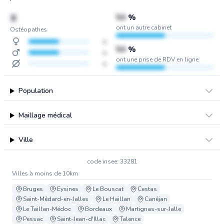
X
50
%
ont un autre cabinet
Ostéopathes
x
50
%
x
ont une prise de RDV en ligne
x
Population
Maillage médical
Ville
code insee: 33281
Villes à moins de 10km
Bruges
Eysines
Le Bouscat
Cestas
Saint-Médard-en-Jalles
Le Haillan
Canéjan
Le Taillan-Médoc
Bordeaux
Martignas-sur-Jalle
Pessac
Saint-Jean-d'Illac
Talence