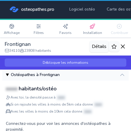
osteopathes.pro
Logiciel ostéo
Carte des os
Affichage
Filtres
Favoris
Installation
Contribuer
Frontignan
Détails
34110
23808 habitants
Débloquer les informations
Ostéopathes à Frontignan
xxxx
habitants/ostéo
Avec toi, la densité passe à
xxxx
Si on rajoute les villes à moins de 5km cela donne
xxxx
Avec les villes à moins de 10km cela donne
xxxx
Connectez-vous pour voir les annonces d'ostéopathes à
proximité.