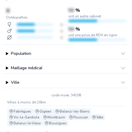
X
50
%
ont un autre cabinet
Ostéopathes
x
50
%
x
ont une prise de RDV en ligne
x
Population
Maillage médical
Ville
code insee: 34108
Villes à moins de 10km
Fabrègues
Gigean
Balaruc-les-Bains
Vic-la-Gardiole
Montbazin
Poussan
Sète
Balaruc-le-Vieux
Bouzigues