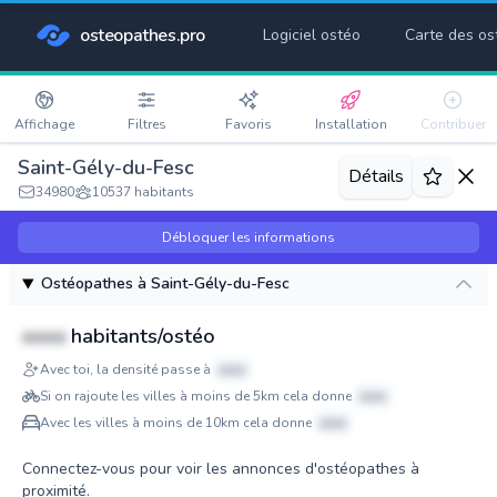
osteopathes.pro
Logiciel ostéo
Carte des os
Affichage
Filtres
Favoris
Installation
Contribuer
Saint-Gély-du-Fesc
Détails
34980
10537 habitants
Débloquer les informations
Ostéopathes à Saint-Gély-du-Fesc
xxxx
habitants/ostéo
Avec toi, la densité passe à
xxxx
Si on rajoute les villes à moins de 5km cela donne
xxxx
Avec les villes à moins de 10km cela donne
xxxx
Connectez-vous pour voir les annonces d'ostéopathes à
proximité.