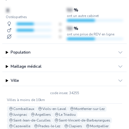
X
50
%
ont un autre cabinet
Ostéopathes
x
50
%
x
ont une prise de RDV en ligne
x
Population
Maillage médical
Ville
code insee: 34255
Villes à moins de 10km
Combaillaux
Viols-en-Laval
Montferrier-sur-Lez
Juvignac
Argelliers
Le Triadou
Saint-Jean-de-Cuculles
Saint-Vincent-de-Barbeyrargues
Cazevieille
Prades-le-Lez
Clapiers
Montpellier