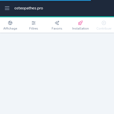
osteopathes.pro
Affichage
Filtres
Favoris
Installation
Contribuer
Joué-lès-Tours
Détails
37300
38183 habitants
Débloquer les informations
Ostéopathes à Joué-lès-Tours
xxxx
habitants/ostéo
Avec toi, la densité passe à
xxxx
Si on rajoute les villes à moins de 5km cela donne
xxxx
Avec les villes à moins de 10km cela donne
xxxx
Connectez-vous pour voir les annonces d'ostéopathes à
proximité.