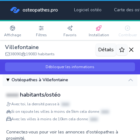
osteopathes.pro
Logiciel ostéo
Carte des os
Affichage
Filtres
Favoris
Installation
Contribuer
Villefontaine
Détails
38090
19083 habitants
Débloquer les informations
Ostéopathes à Villefontaine
xxxx
habitants/ostéo
Avec toi, la densité passe à
xxxx
Si on rajoute les villes à moins de 5km cela donne
xxxx
Avec les villes à moins de 10km cela donne
xxxx
Connectez-vous pour voir les annonces d'ostéopathes à
proximité.