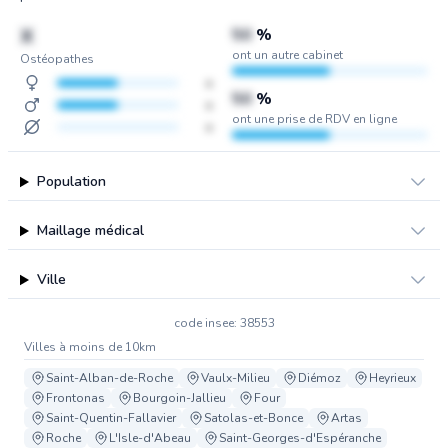
X
50
%
ont un autre cabinet
Ostéopathes
x
50
%
x
ont une prise de RDV en ligne
x
Population
Maillage médical
Ville
code insee: 38553
Villes à moins de 10km
Saint-Alban-de-Roche
Vaulx-Milieu
Diémoz
Heyrieux
Frontonas
Bourgoin-Jallieu
Four
Saint-Quentin-Fallavier
Satolas-et-Bonce
Artas
Roche
L'Isle-d'Abeau
Saint-Georges-d'Espéranche