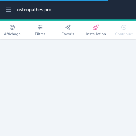
osteopathes.pro
Affichage
Filtres
Favoris
Installation
Contribuer
Mont-de-Marsan
Détails
40000
30674 habitants
Débloquer les informations
Ostéopathes à Mont-de-Marsan
xxxx
habitants/ostéo
Avec toi, la densité passe à
xxxx
Si on rajoute les villes à moins de 5km cela donne
xxxx
Avec les villes à moins de 10km cela donne
xxxx
Connectez-vous pour voir les annonces d'ostéopathes à
proximité.