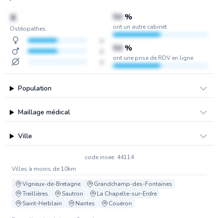
X
50
%
ont un autre cabinet
Ostéopathes
x
50
%
x
ont une prise de RDV en ligne
x
Population
Maillage médical
Ville
code insee: 44114
Villes à moins de 10km
Vigneux-de-Bretagne
Grandchamp-des-Fontaines
Treillières
Sautron
La Chapelle-sur-Erdre
Saint-Herblain
Nantes
Couëron