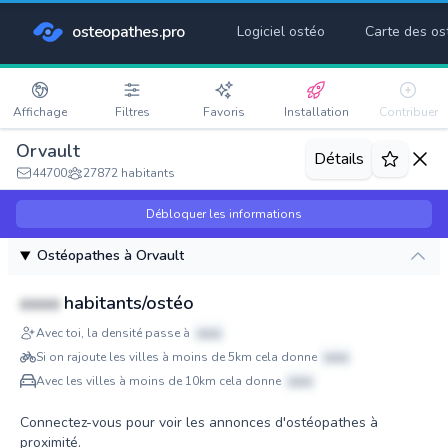
osteopathes.pro
Logiciel ostéo
Carte des os
Affichage
Filtres
Favoris
Installation
Contribuer
Orvault
Détails
44700
27872 habitants
Débloquer les informations
Ostéopathes à Orvault
xxxx
habitants/ostéo
Avec toi, la densité passe à
xxxx
Si on rajoute les villes à moins de 5km cela donne
xxxx
Avec les villes à moins de 10km cela donne
xxxx
Connectez-vous pour voir les annonces d'ostéopathes à
proximité.