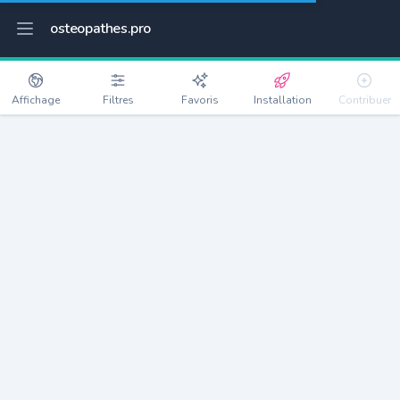
osteopathes.pro
Affichage
Filtres
Favoris
Installation
Contribuer
Rezé
Détails
44400
42998 habitants
Débloquer les informations
Ostéopathes à Rezé
xxxx
habitants/ostéo
Avec toi, la densité passe à
xxxx
Si on rajoute les villes à moins de 5km cela donne
xxxx
Avec les villes à moins de 10km cela donne
xxxx
Connectez-vous pour voir les annonces d'ostéopathes à
proximité.