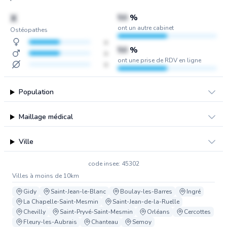
X
50
%
ont un autre cabinet
Ostéopathes
x
50
%
x
ont une prise de RDV en ligne
x
Population
Maillage médical
Ville
code insee: 45302
Villes à moins de 10km
Gidy
Saint-Jean-le-Blanc
Boulay-les-Barres
Ingré
La Chapelle-Saint-Mesmin
Saint-Jean-de-la-Ruelle
Chevilly
Saint-Pryvé-Saint-Mesmin
Orléans
Cercottes
Fleury-les-Aubrais
Chanteau
Semoy