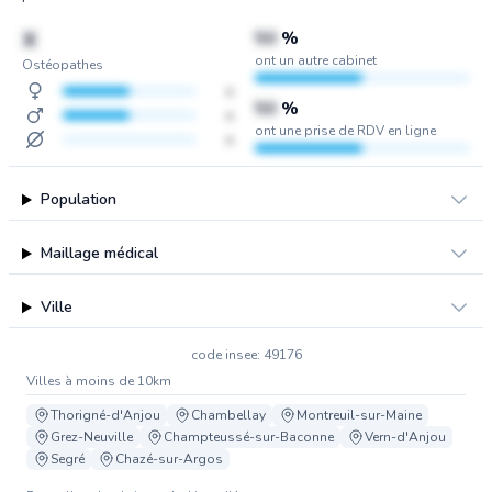
X
50
%
ont un autre cabinet
Ostéopathes
x
50
%
x
ont une prise de RDV en ligne
x
Population
Maillage médical
Ville
code insee: 49176
Villes à moins de 10km
Thorigné-d'Anjou
Chambellay
Montreuil-sur-Maine
Grez-Neuville
Champteussé-sur-Baconne
Vern-d'Anjou
Segré
Chazé-sur-Argos