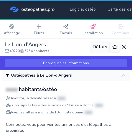
osteopathes.pro
Logiciel ostéo
Carte des os
Affichage
Filtres
Favoris
Installation
Contribuer
Le Lion-d'Angers
Détails
49220
5254 habitants
Débloquer les informations
Ostéopathes à Le Lion-d'Angers
xxxx
habitants/ostéo
Avec toi, la densité passe à
xxxx
Si on rajoute les villes à moins de 5km cela donne
xxxx
Avec les villes à moins de 10km cela donne
xxxx
Connectez-vous pour voir les annonces d'ostéopathes à
proximité.