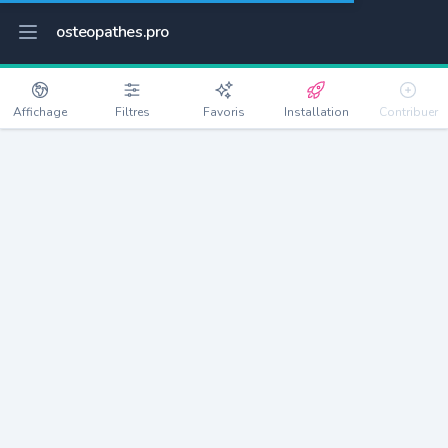
osteopathes.pro
Affichage
Filtres
Favoris
Installation
Contribuer
Granville
Détails
50400
12581 habitants
Débloquer les informations
Ostéopathes à Granville
xxxx
habitants/ostéo
Avec toi, la densité passe à
xxxx
Si on rajoute les villes à moins de 5km cela donne
xxxx
Avec les villes à moins de 10km cela donne
xxxx
Connectez-vous pour voir les annonces d'ostéopathes à
proximité.