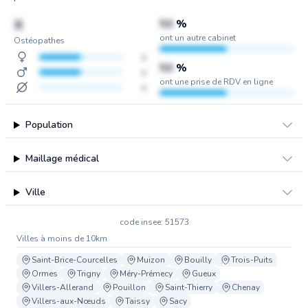
X
50
%
ont un autre cabinet
Ostéopathes
x
50
%
x
ont une prise de RDV en ligne
x
Population
Maillage médical
Ville
code insee: 51573
Villes à moins de 10km
Saint-Brice-Courcelles
Muizon
Bouilly
Trois-Puits
Ormes
Trigny
Méry-Prémecy
Gueux
Villers-Allerand
Pouillon
Saint-Thierry
Chenay
Villers-aux-Nœuds
Taissy
Sacy