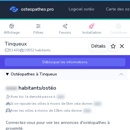
osteopathes.pro
Logiciel ostéo
Carte des os
Affichage
Filtres
Favoris
Installation
Contribuer
Tinqueux
Détails
51430
10552 habitants
Débloquer les informations
Ostéopathes à Tinqueux
xxxx
habitants/ostéo
Avec toi, la densité passe à
xxxx
Si on rajoute les villes à moins de 5km cela donne
xxxx
Avec les villes à moins de 10km cela donne
xxxx
Connectez-vous pour voir les annonces d'ostéopathes à
proximité.