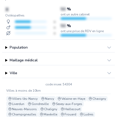
X
50
%
ont un autre cabinet
Ostéopathes
x
50
%
x
ont une prise de RDV en ligne
x
Population
Maillage médical
Ville
code insee: 54304
Villes à moins de 10km
Villers-lès-Nancy
Nancy
Velaine-en-Haye
Chavigny
Liverdun
Gondreville
Sexey-aux-Forges
Neuves-Maisons
Chaligny
Heillecourt
Champigneulles
Maxéville
Frouard
Ludres