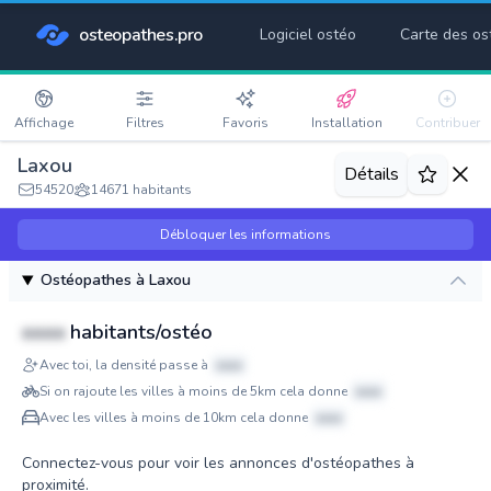
osteopathes.pro
Logiciel ostéo
Carte des os
Affichage
Filtres
Favoris
Installation
Contribuer
Laxou
Détails
54520
14671 habitants
Débloquer les informations
Ostéopathes à Laxou
xxxx
habitants/ostéo
Avec toi, la densité passe à
xxxx
Si on rajoute les villes à moins de 5km cela donne
xxxx
Avec les villes à moins de 10km cela donne
xxxx
Connectez-vous pour voir les annonces d'ostéopathes à
proximité.