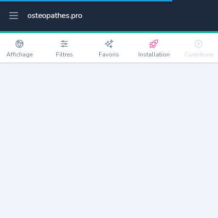
osteopathes.pro
Affichage
Filtres
Favoris
Installation
Contribuer
Montigny-lès-Metz
Détails
57950
21854 habitants
Débloquer les informations
Ostéopathes à Montigny-lès-Metz
xxxx
habitants/ostéo
Avec toi, la densité passe à
xxxx
Si on rajoute les villes à moins de 5km cela donne
xxxx
Avec les villes à moins de 10km cela donne
xxxx
Connectez-vous pour voir les annonces d'ostéopathes à
proximité.