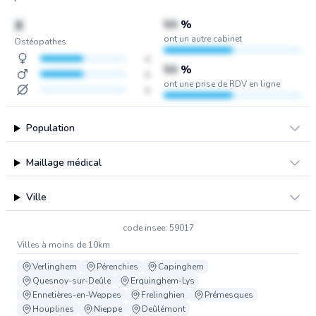
X
50
%
ont un autre cabinet
Ostéopathes
x
50
%
x
ont une prise de RDV en ligne
x
Population
Maillage médical
Ville
code insee: 59017
Villes à moins de 10km
Verlinghem
Pérenchies
Capinghem
Quesnoy-sur-Deûle
Erquinghem-Lys
Ennetières-en-Weppes
Frelinghien
Prémesques
Houplines
Nieppe
Deûlémont