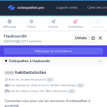
osteopathes.pro
Logiciel ostéo
Carte des os
Affichage
Filtres
Favoris
Installation
Contribuer
Haubourdin
Détails
59320
14757 habitants
Débloquer les informations
Ostéopathes à Haubourdin
xxxx
habitants/ostéo
Avec toi, la densité passe à
xxxx
Si on rajoute les villes à moins de 5km cela donne
xxxx
Avec les villes à moins de 10km cela donne
xxxx
Connectez-vous pour voir les annonces d'ostéopathes à
proximité.