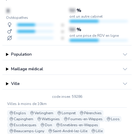
X
50
%
ont un autre cabinet
Ostéopathes
x
50
%
x
ont une prise de RDV en ligne
x
Population
Maillage médical
Ville
code insee: 59286
Villes à moins de 10km
Englos
Verlinghem
Lompret
Pérenchies
Capinghem
Wattignies
Fournes-en-Weppes
Loos
Escobecques
Don
Ennetières-en-Weppes
Beaucamps-Ligny
Saint-André-lez-Lille
Lille