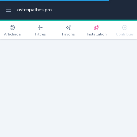
osteopathes.pro
Affichage
Filtres
Favoris
Installation
Contribuer
Roncq
Détails
59223
13784 habitants
Débloquer les informations
Ostéopathes à Roncq
xxxx
habitants/ostéo
Avec toi, la densité passe à
xxxx
Si on rajoute les villes à moins de 5km cela donne
xxxx
Avec les villes à moins de 10km cela donne
xxxx
Connectez-vous pour voir les annonces d'ostéopathes à
proximité.