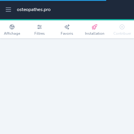
osteopathes.pro
Affichage
Filtres
Favoris
Installation
Contribuer
Tourcoing
Détails
59200
99011 habitants
Débloquer les informations
Ostéopathes à Tourcoing
xxxx
habitants/ostéo
Avec toi, la densité passe à
xxxx
Si on rajoute les villes à moins de 5km cela donne
xxxx
Avec les villes à moins de 10km cela donne
xxxx
Connectez-vous pour voir les annonces d'ostéopathes à
proximité.