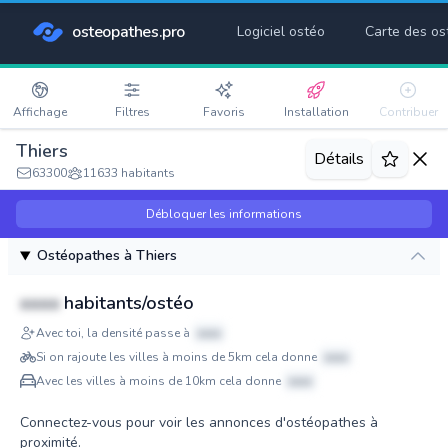
osteopathes.pro
Logiciel ostéo
Carte des os
Affichage
Filtres
Favoris
Installation
Contribuer
Thiers
Détails
63300
11633 habitants
Débloquer les informations
Ostéopathes à Thiers
xxxx
habitants/ostéo
Avec toi, la densité passe à
xxxx
Si on rajoute les villes à moins de 5km cela donne
xxxx
Avec les villes à moins de 10km cela donne
xxxx
Connectez-vous pour voir les annonces d'ostéopathes à
proximité.