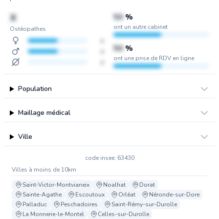
X
50
%
ont un autre cabinet
Ostéopathes
x
50
%
x
ont une prise de RDV en ligne
x
Population
Maillage médical
Ville
code insee: 63430
Villes à moins de 10km
Saint-Victor-Montvianeix
Noalhat
Dorat
Sainte-Agathe
Escoutoux
Orléat
Néronde-sur-Dore
Palladuc
Peschadoires
Saint-Rémy-sur-Durolle
La Monnerie-le-Montel
Celles-sur-Durolle