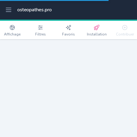
osteopathes.pro
Affichage
Filtres
Favoris
Installation
Contribuer
Saint-Cyprien
Détails
66750
11398 habitants
Débloquer les informations
Ostéopathes à Saint-Cyprien
xxxx
habitants/ostéo
Avec toi, la densité passe à
xxxx
Si on rajoute les villes à moins de 5km cela donne
xxxx
Avec les villes à moins de 10km cela donne
xxxx
Connectez-vous pour voir les annonces d'ostéopathes à
proximité.