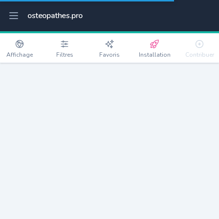
osteopathes.pro
Affichage
Filtres
Favoris
Installation
Contribuer
Haguenau
Détails
67500
35715 habitants
Débloquer les informations
Ostéopathes à Haguenau
xxxx
habitants/ostéo
Avec toi, la densité passe à
xxxx
Si on rajoute les villes à moins de 5km cela donne
xxxx
Avec les villes à moins de 10km cela donne
xxxx
Connectez-vous pour voir les annonces d'ostéopathes à
proximité.