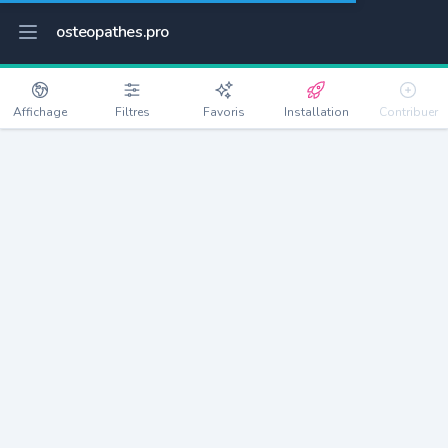
osteopathes.pro
Affichage
Filtres
Favoris
Installation
Contribuer
Francheville
Détails
69340
15204 habitants
Débloquer les informations
Ostéopathes à Francheville
xxxx
habitants/ostéo
Avec toi, la densité passe à
xxxx
Si on rajoute les villes à moins de 5km cela donne
xxxx
Avec les villes à moins de 10km cela donne
xxxx
Connectez-vous pour voir les annonces d'ostéopathes à
proximité.