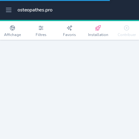
osteopathes.pro
Affichage
Filtres
Favoris
Installation
Contribuer
Saint-Fons
Détails
69190
19360 habitants
Débloquer les informations
Ostéopathes à Saint-Fons
xxxx
habitants/ostéo
Avec toi, la densité passe à
xxxx
Si on rajoute les villes à moins de 5km cela donne
xxxx
Avec les villes à moins de 10km cela donne
xxxx
Connectez-vous pour voir les annonces d'ostéopathes à
proximité.