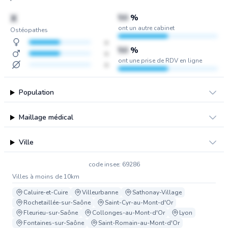
X
50
%
ont un autre cabinet
Ostéopathes
x
50
%
x
ont une prise de RDV en ligne
x
Population
Maillage médical
Ville
code insee: 69286
Villes à moins de 10km
Caluire-et-Cuire
Villeurbanne
Sathonay-Village
Rochetaillée-sur-Saône
Saint-Cyr-au-Mont-d'Or
Fleurieu-sur-Saône
Collonges-au-Mont-d'Or
Lyon
Fontaines-sur-Saône
Saint-Romain-au-Mont-d'Or