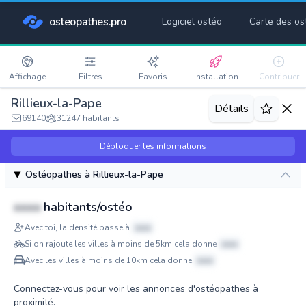
osteopathes.pro
Logiciel ostéo
Carte des os
Affichage
Filtres
Favoris
Installation
Contribuer
Rillieux-la-Pape
Détails
69140
31247 habitants
Débloquer les informations
Ostéopathes à Rillieux-la-Pape
xxxx
habitants/ostéo
Avec toi, la densité passe à
xxxx
Si on rajoute les villes à moins de 5km cela donne
xxxx
Avec les villes à moins de 10km cela donne
xxxx
Connectez-vous pour voir les annonces d'ostéopathes à
proximité.