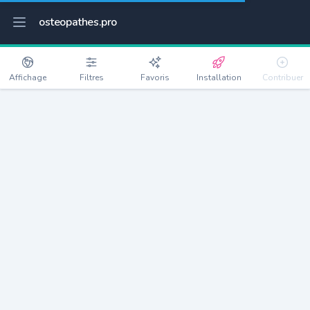
osteopathes.pro
Affichage
Filtres
Favoris
Installation
Contribuer
Verlans
Détails
70400
167 habitants
Débloquer les informations
Ostéopathes à Verlans
xxxx
habitants/ostéo
Avec toi, la densité passe à
xxxx
Si on rajoute les villes à moins de 5km cela donne
xxxx
Avec les villes à moins de 10km cela donne
xxxx
Connectez-vous pour voir les annonces d'ostéopathes à
proximité.