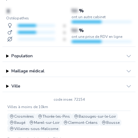
X
50
%
ont un autre cabinet
Ostéopathes
x
50
%
x
ont une prise de RDV en ligne
x
Population
Maillage médical
Ville
code insee: 72154
Villes à moins de 10km
Crosmières
Thorée-les-Pins
Bazouges-sur-le-Loir
Baugé
Mareil-sur-Loir
Clermont-Créans
Bousse
Villaines-sous-Malicorne