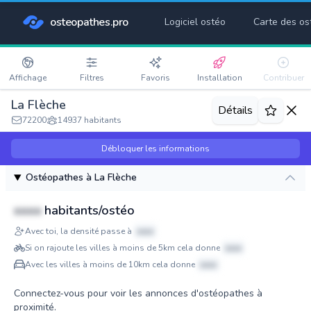
osteopathes.pro
Logiciel ostéo
Carte des os
Affichage
Filtres
Favoris
Installation
Contribuer
La Flèche
Détails
72200
14937 habitants
Débloquer les informations
Ostéopathes à La Flèche
xxxx
habitants/ostéo
Avec toi, la densité passe à
xxxx
Si on rajoute les villes à moins de 5km cela donne
xxxx
Avec les villes à moins de 10km cela donne
xxxx
Connectez-vous pour voir les annonces d'ostéopathes à
proximité.