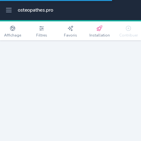
osteopathes.pro
Affichage
Filtres
Favoris
Installation
Contribuer
Albertville
Détails
73200
19812 habitants
Débloquer les informations
Ostéopathes à Albertville
xxxx
habitants/ostéo
Avec toi, la densité passe à
xxxx
Si on rajoute les villes à moins de 5km cela donne
xxxx
Avec les villes à moins de 10km cela donne
xxxx
Connectez-vous pour voir les annonces d'ostéopathes à
proximité.