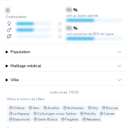
X
50
%
ont un autre cabinet
Ostéopathes
x
50
%
x
ont une prise de RDV en ligne
x
Population
Maillage médical
Ville
code insee: 74243
Villes à moins de 10km
Chênex
Vers
Andilly
Archamps
Viry
Bossey
Le Sappey
Collonges-sous-Salève
Présilly
Cernex
Beaumont
Saint-Blaise
Feigères
Neydens