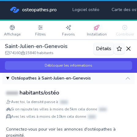
osteopathes.pro
Logiciel ostéo
Carte des os
Affichage
Filtres
Favoris
Installation
Contribuer
Saint-Julien-en-Genevois
Détails
74160
15840 habitants
Débloquer les informations
Ostéopathes à Saint-Julien-en-Genevois
xxxx
habitants/ostéo
Avec toi, la densité passe à
xxxx
Si on rajoute les villes à moins de 5km cela donne
xxxx
Avec les villes à moins de 10km cela donne
xxxx
Connectez-vous pour voir les annonces d'ostéopathes à
proximité.