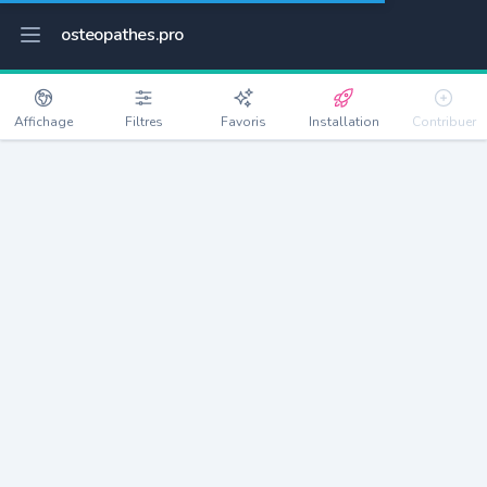
osteopathes.pro
Affichage
Filtres
Favoris
Installation
Contribuer
Paris 10e Arrondissement
Détails
75010
83543 habitants
Débloquer les informations
Ostéopathes à Paris 10e Arrondissement
xxxx
habitants/ostéo
Avec toi, la densité passe à
xxxx
Si on rajoute les villes à moins de 5km cela donne
xxxx
Avec les villes à moins de 10km cela donne
xxxx
Connectez-vous pour voir les annonces d'ostéopathes à
proximité.