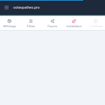
osteopathes.pro
Affichage
Filtres
Favoris
Installation
Contribuer
Paris 11e Arrondissement
Détails
75011
142583 habitants
Débloquer les informations
Ostéopathes à Paris 11e Arrondissement
xxxx
habitants/ostéo
Avec toi, la densité passe à
xxxx
Si on rajoute les villes à moins de 5km cela donne
xxxx
Avec les villes à moins de 10km cela donne
xxxx
Connectez-vous pour voir les annonces d'ostéopathes à
proximité.