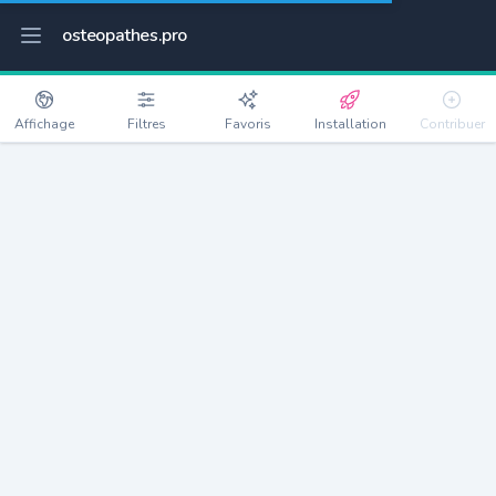
osteopathes.pro
Affichage
Filtres
Favoris
Installation
Contribuer
Noisiel
Détails
77186
15461 habitants
Débloquer les informations
Ostéopathes à Noisiel
xxxx
habitants/ostéo
Avec toi, la densité passe à
xxxx
Si on rajoute les villes à moins de 5km cela donne
xxxx
Avec les villes à moins de 10km cela donne
xxxx
Connectez-vous pour voir les annonces d'ostéopathes à
proximité.