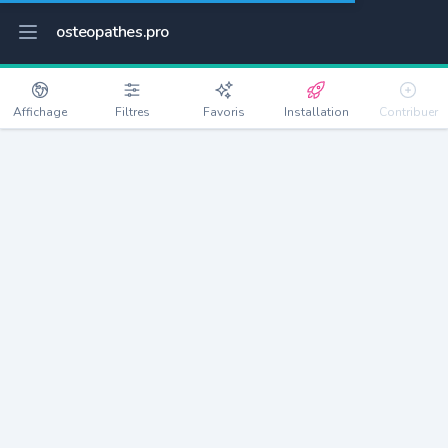
osteopathes.pro
Affichage
Filtres
Favoris
Installation
Contribuer
Andrésy
Détails
78570
13230 habitants
Débloquer les informations
Ostéopathes à Andrésy
xxxx
habitants/ostéo
Avec toi, la densité passe à
xxxx
Si on rajoute les villes à moins de 5km cela donne
xxxx
Avec les villes à moins de 10km cela donne
xxxx
Connectez-vous pour voir les annonces d'ostéopathes à
proximité.